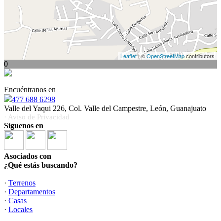
Leaflet
| ©
OpenStreetMap
contributors
0
Encuéntranos en
477 688 6298
Valle del Yaqui 226, Col. Valle del Campestre, León, Guanajuato
· Aviso de Privacidad
Síguenos en
Asociados con
¿Qué estás buscando?
·
Terrenos
·
Departamentos
·
Casas
·
Locales