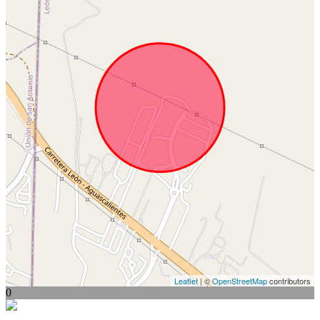
Leaflet
| ©
OpenStreetMap
contributors
0