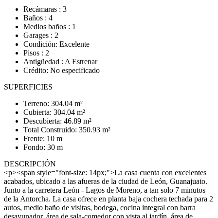
Recámaras : 3
Baños : 4
Medios baños : 1
Garages : 2
Condición: Excelente
Pisos : 2
Antigüedad : A Estrenar
Crédito: No especificado
SUPERFICIES
Terreno: 304.04 m²
Cubierta: 304.04 m²
Descubierta: 46.89 m²
Total Construido: 350.93 m²
Frente: 10 m
Fondo: 30 m
DESCRIPCIÓN
<p><span style="font-size: 14px;">La casa cuenta con excelentes
acabados, ubicado a las afueras de la ciudad de León, Guanajuato.
Junto a la carretera León - Lagos de Moreno, a tan solo 7 minutos
de la Antorcha. La casa ofrece en planta baja cochera techada para 2
autos, medio baño de visitas, bodega, cocina integral con barra
desayunador, área de sala-comedor con vista al jardín, área de