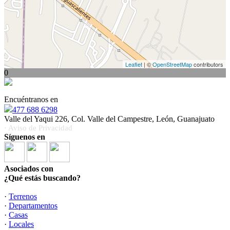
Leaflet
| ©
OpenStreetMap
contributors
0
Encuéntranos en
477 688 6298
Valle del Yaqui 226, Col. Valle del Campestre, León, Guanajuato
· Aviso de Privacidad
Síguenos en
Asociados con
¿Qué estás buscando?
·
Terrenos
·
Departamentos
·
Casas
·
Locales