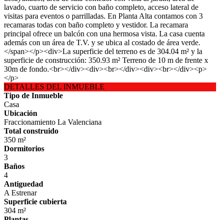
lavado, cuarto de servicio con baño completo, acceso lateral de
visitas para eventos o parrilladas. En Planta Alta contamos con 3
recamaras todas con baño completo y vestidor. La recamara
principal ofrece un balcón con una hermosa vista. La casa cuenta
además con un área de T.V. y se ubica al costado de área verde.
</span></p><div>La superficie del terreno es de 304.04 m² y la
superficie de construcción: 350.93 m² Terreno de 10 m de frente x
30m de fondo.<br></div><div><br></div><div><br></div><p>
</p>
DETALLES DEL INMUEBLE
Tipo de Inmueble
Casa
Ubicación
Fraccionamiento La Valenciana
Total construido
350 m²
Dormitorios
3
Baños
4
Antiguedad
A Estrenar
Superficie cubierta
304 m²
Plantas