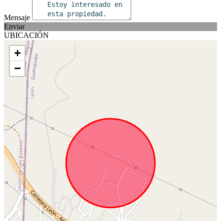
Mensaje
Enviar
UBICACIÓN
+
−