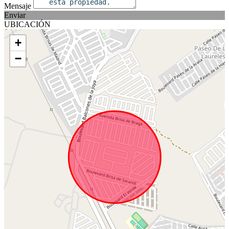
Mensaje
Enviar
UBICACIÓN
+
−