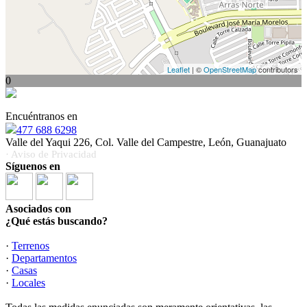
Leaflet
| ©
OpenStreetMap
contributors
0
Encuéntranos en
477 688 6298
Valle del Yaqui 226, Col. Valle del Campestre, León, Guanajuato
· Aviso de Privacidad
Síguenos en
Asociados con
¿Qué estás buscando?
·
Terrenos
·
Departamentos
·
Casas
·
Locales