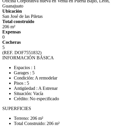
Oficina Corporativa nueva en Venta en Puerta Bajio, León,
Guanajuato
Ubicación
San José de las Piletas
Total construido
206 m²
Expensas
0
Cocheras
5
(REF. DOF7551832)
INFORMACIÓN BÁSICA
Espacios : 1
Garages : 5
Condición: A remodelar
Pisos : 5
Antigüedad : A Estrenar
Situación: Vacía
Crédito: No especificado
SUPERFICIES
Terreno: 206 m²
Total Construido: 206 m²