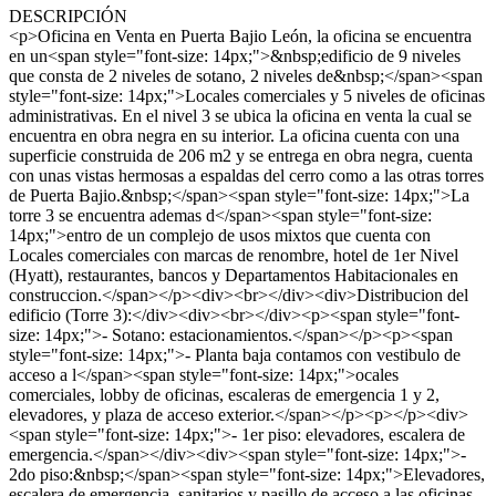
DESCRIPCIÓN
<p>Oficina en Venta en Puerta Bajio León, la oficina se encuentra
en un<span style="font-size: 14px;">&nbsp;edificio de 9 niveles
que consta de 2 niveles de sotano, 2 niveles de&nbsp;</span><span
style="font-size: 14px;">Locales comerciales y 5 niveles de oficinas
administrativas. En el nivel 3 se ubica la oficina en venta la cual se
encuentra en obra negra en su interior. La oficina cuenta con una
superficie construida de 206 m2 y se entrega en obra negra, cuenta
con unas vistas hermosas a espaldas del cerro como a las otras torres
de Puerta Bajio.&nbsp;</span><span style="font-size: 14px;">La
torre 3 se encuentra ademas d</span><span style="font-size:
14px;">entro de un complejo de usos mixtos que cuenta con
Locales comerciales con marcas de renombre, hotel de 1er Nivel
(Hyatt), restaurantes, bancos y Departamentos Habitacionales en
construccion.</span></p><div><br></div><div>Distribucion del
edificio (Torre 3):</div><div><br></div><p><span style="font-
size: 14px;">- Sotano: estacionamientos.</span></p><p><span
style="font-size: 14px;">- Planta baja contamos con vestibulo de
acceso a l</span><span style="font-size: 14px;">ocales
comerciales, lobby de oficinas, escaleras de emergencia 1 y 2,
elevadores, y plaza de acceso exterior.</span></p><p></p><div>
<span style="font-size: 14px;">- 1er piso: elevadores, escalera de
emergencia.</span></div><div><span style="font-size: 14px;">-
2do piso:&nbsp;</span><span style="font-size: 14px;">Elevadores,
escalera de emergencia, sanitarios y pasillo de acceso a las oficinas.